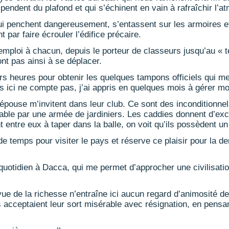
pendent du plafond et qui s’échinent en vain à rafraîchir l’a
ui penchent dangereusement, s’entassent sur les armoires et
ont par faire écrouler l’édifice précaire.
n emploi à chacun, depuis le porteur de classeurs jusqu’au « 
ont pas ainsi à se déplacer.
rs heures pour obtenir les quelques tampons officiels qui me
 ici ne compte pas, j’ai appris en quelques mois à gérer mo
ouse m’invitent dans leur club. Ce sont des inconditionnels 
le par une armée de jardiniers. Les caddies donnent d’excell
 entre eux à taper dans la balle, on voit qu’ils possèdent un s
de temps pour visiter le pays et réserve ce plaisir pour la 
uotidien à Dacca, qui me permet d’approcher une civilisatio
vue de la richesse n’entraîne ici aucun regard d’animosité de
s acceptaient leur sort misérable avec résignation, en pensan