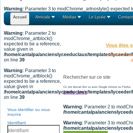
Warning
: Parameter 3 to modChrome_artnostyle() expected to
Accueil
Amicale
Médias
Le Lycée
Contact
Warning
: Parameter 2 to
modChrome_artblock()
expected to be a reference,
Vous êtes s
value given in
/home/cantalpa/ancienslyceeduclaux/templates/lyceeder
Pour voir l'en
on line
39
ê
Warning
: Parameter 3 to
modChrome_artblock()
expected to be a reference,
value given in
Ce site devrait être vu avec Google chrome ou Firefox.
/home/cantalpa/ancienslyceeduclaux/templates/lyceeder
Liens amis
on line
39
Warning
: Parameter 2 to modChr
Vous identifier ou vous
/home/cantalpa/ancienslyceed
inscrire
Identifiant
Warning
: Parameter 3 to modChr
/home/cantalpa/ancienslyceed