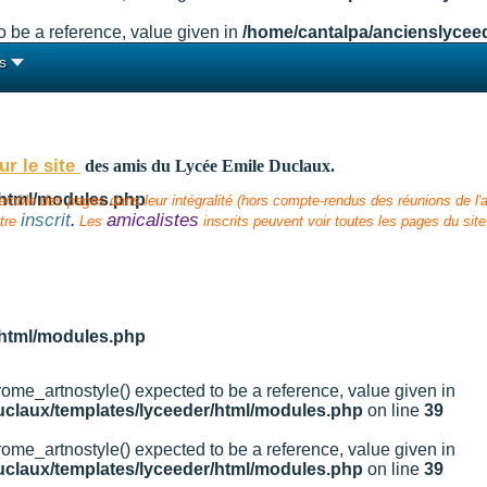
 be a reference, value given in
/home/cantalpa/ancienslycee
s
ur le site
des amis
du Lycée Emile Duclaux.
/html/modules.php
semble des pages dans leur intégralité (hors compte-rendus des réunions de l'am
inscrit
amicalistes
.
tre
Les
inscrits peuvent voir toutes les pages du site
/html/modules.php
ome_artnostyle() expected to be a reference, value given in
uclaux/templates/lyceeder/html/modules.php
on line
39
ome_artnostyle() expected to be a reference, value given in
uclaux/templates/lyceeder/html/modules.php
on line
39