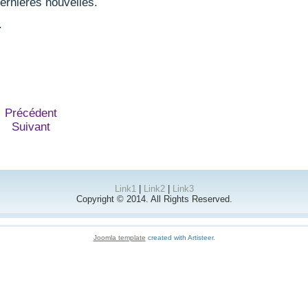
ernières nouvelles.
.
Précédent
Suivant
Link1
|
Link2
|
Link3
Copyright © 2014. All Rights Reserved.
Joomla template
created with Artisteer.