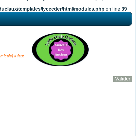
duclaux/templates/lyceeder/html/modules.php
on line
39
icale) il fa
ut
.