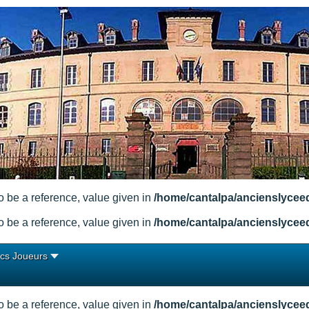
 be a reference, value given in
/home/cantalpa/ancienslycee
 be a reference, value given in
/home/cantalpa/ancienslycee
cs Joueurs
 be a reference, value given in
/home/cantalpa/ancienslycee