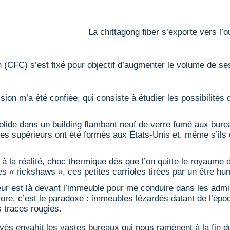
La chittagong fiber s’exporte vers l’o
 (CFC) s’est fixé pour objectif d’augmenter le volume de ses 
sion m’a été confiée, qui consiste à étudier les possibilit
lide dans un building flambant neuf de verre fumé aux burea
es supérieurs ont été formés aux États-Unis et, même s’ils 
 la réalité, choc thermique dès que l’on quitte le royaume de
des « rickshaws », ces petites carrioles tirées par un être hu
eur est là devant l’immeuble pour me conduire dans les admi
encore, c’est le paradoxe : immeubles lézardés datant de l’ép
s traces rougies.
yés envahit les vastes bureaux qui nous ramènent à la fin d