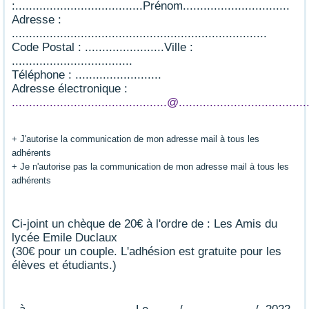
:.....................................Prénom...............................
Adresse :
..........................................................................
Code Postal : .......................Ville :
...................................
Téléphone : .........................
Adresse électronique :
.............................................@.....................................
+ J'autorise la communication de mon adresse mail à tous les
adhérents
+ Je n'autorise pas la communication de mon adresse mail à tous les
adhérents
Ci-joint un chèque de 20€ à l'ordre de : Les Amis du
lycée Emile Duclaux
(30€ pour un couple. L'adhésion est gratuite pour les
élèves et étudiants.)