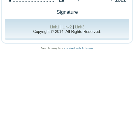
à ............................ Le / / 2022
Signature
Link1
|
Link2
|
Link3
Copyright © 2014. All Rights Reserved.
Joomla template
created with Artisteer.
Console de débogage Joomla!
Session
Profil d'information